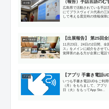
（報告）手話言語のむす
未分類
広島県で活動されている手話
にてプラスヴォイス代表の三
して考える震災時の情報保障につ
【出展報告】 第25回全
▶ICT事業部
11月23日、24日の2日間
ス』をメインに紹介をさせて
覚障害のある方が企業に電話で
【アプリ 手書き電話U
アプリ
いつも手書き電話UDをご利用
（月）をもちまして、アプリ（iO
日（火）をもってApp Sto...