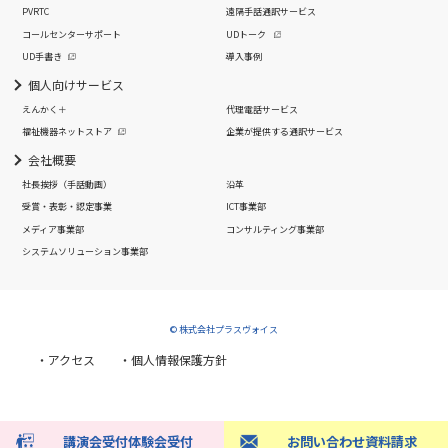
PVRTC
遠隔手話通訳サービス
コールセンターサポート
UDトーク
UD手書き
導入事例
個人向けサービス
えんかく＋
代理電話サービス
福祉機器ネットストア
企業が提供する通訳サービス
会社概要
社長挨拶
（手話動画）
沿革
受賞・表彰・認定事業
ICT事業部
メディア事業部
コンサルティング事業部
システムソリューション事業部
© 株式会社プラスヴォイス
・アクセス
・個人情報保護方針
講演会受付
体験会受付
お問い合わせ
資料請求