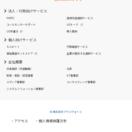
法人・行政向けサービス
PVRTC
遠隔手話通訳サービス
コールセンターサポート
UDトーク
UD手書き
導入事例
個人向けサービス
えんかく＋
代理電話サービス
福祉機器ネットストア
企業が提供する通訳サービス
会社概要
社長挨拶
（手話動画）
沿革
受賞・表彰・認定事業
ICT事業部
メディア事業部
コンサルティング事業部
システムソリューション事業部
© 株式会社プラスヴォイス
・アクセス
・個人情報保護方針