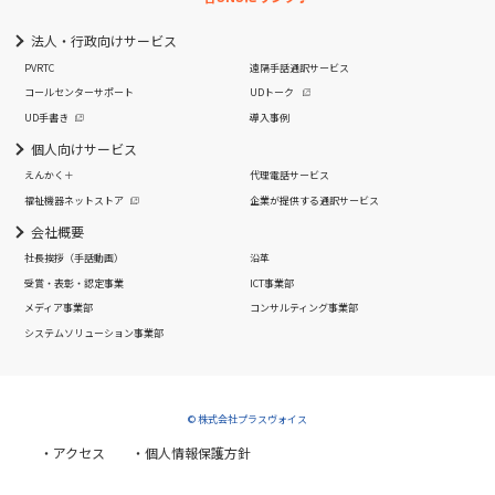
法人・行政向けサービス
PVRTC
遠隔手話通訳サービス
コールセンターサポート
UDトーク
UD手書き
導入事例
個人向けサービス
えんかく＋
代理電話サービス
福祉機器ネットストア
企業が提供する通訳サービス
会社概要
社長挨拶
（手話動画）
沿革
受賞・表彰・認定事業
ICT事業部
メディア事業部
コンサルティング事業部
システムソリューション事業部
© 株式会社プラスヴォイス
・アクセス
・個人情報保護方針