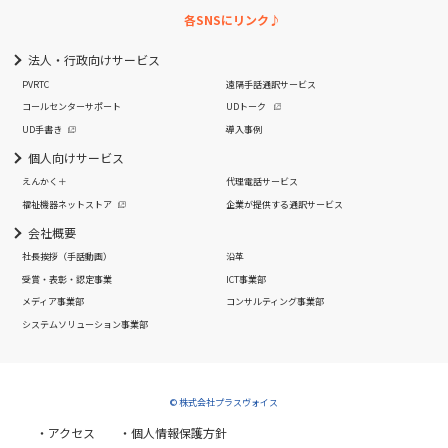
各SNSにリンク♪
法人・行政向けサービス
PVRTC
遠隔手話通訳サービス
コールセンターサポート
UDトーク
UD手書き
導入事例
個人向けサービス
えんかく＋
代理電話サービス
福祉機器ネットストア
企業が提供する通訳サービス
会社概要
社長挨拶
（手話動画）
沿革
受賞・表彰・認定事業
ICT事業部
メディア事業部
コンサルティング事業部
システムソリューション事業部
© 株式会社プラスヴォイス
・アクセス
・個人情報保護方針