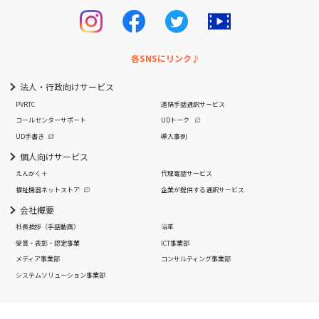
各SNSにリンク♪
法人・行政向けサービス
PVRTC
遠隔手話通訳サービス
コールセンターサポート
UDトーク
UD手書き
導入事例
個人向けサービス
えんかく＋
代理電話サービス
福祉機器ネットストア
企業が提供する通訳サービス
会社概要
社長挨拶
（手話動画）
沿革
受賞・表彰・認定事業
ICT事業部
メディア事業部
コンサルティング事業部
システムソリューション事業部