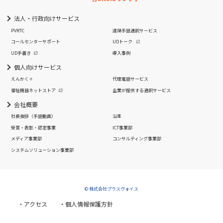
法人・行政向けサービス
PVRTC
遠隔手話通訳サービス
コールセンターサポート
UDトーク
UD手書き
導入事例
個人向けサービス
えんかく＋
代理電話サービス
福祉機器ネットストア
企業が提供する通訳サービス
会社概要
社長挨拶
（手話動画）
沿革
受賞・表彰・認定事業
ICT事業部
メディア事業部
コンサルティング事業部
システムソリューション事業部
© 株式会社プラスヴォイス
・アクセス
・個人情報保護方針