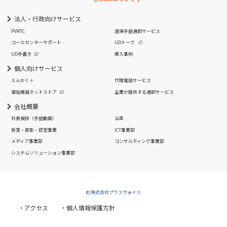
法人・行政向けサービス
PVRTC
遠隔手話通訳サービス
コールセンターサポート
UDトーク
UD手書き
導入事例
個人向けサービス
えんかく＋
代理電話サービス
福祉機器ネットストア
企業が提供する通訳サービス
会社概要
社長挨拶
（手話動画）
沿革
受賞・表彰・認定事業
ICT事業部
メディア事業部
コンサルティング事業部
システムソリューション事業部
© 株式会社プラスヴォイス
・アクセス
・個人情報保護方針