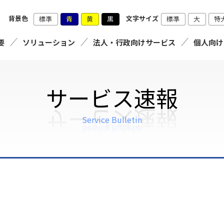
背景色
文字サイズ
標準
青
黄
黒
標準
大
特
要
ソリューション
法人・行政向けサービス
個人向け
サービス速報
Service Bulletin