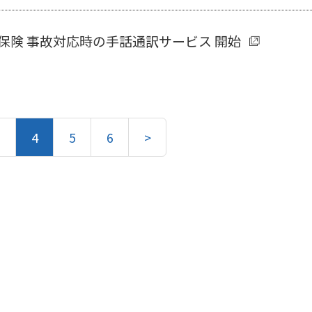
保険 事故対応時の手話通訳サービス 開始
3
4
5
6
>