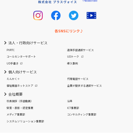
各SNSにリンク♪
法人・行政向けサービス
PVRTC
遠隔手話通訳サービス
コールセンターサポート
UDトーク
UD手書き
導入事例
個人向けサービス
えんかく＋
代理電話サービス
福祉機器ネットストア
企業が提供する通訳サービス
会社概要
社長挨拶
（手話動画）
沿革
受賞・表彰・認定事業
ICT事業部
メディア事業部
コンサルティング事業部
システムソリューション事業部